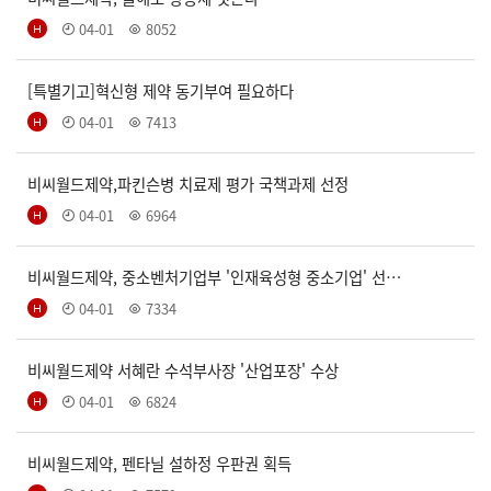
04-01
8052
[특별기고]혁신형 제약 동기부여 필요하다
04-01
7413
비씨월드제약,파킨슨병 치료제 평가 국책과제 선정
04-01
6964
비씨월드제약, 중소벤처기업부 '인재육성형 중소기업' 선…
04-01
7334
비씨월드제약 서혜란 수석부사장 '산업포장' 수상
04-01
6824
비씨월드제약, 펜타닐 설하정 우판권 획득