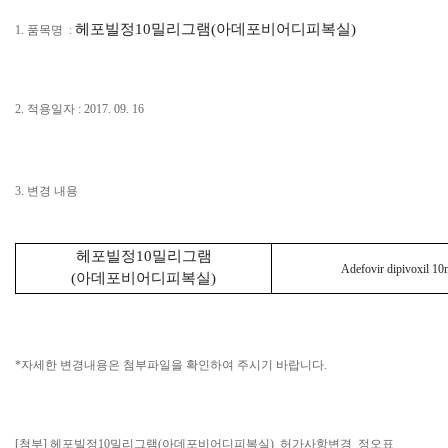
헤포빌정10밀리그램(아데포비어디피복실)
1. 품목명 :
2. 적용일자 : 2017. 09. 16
3. 변경 내용
헤포빌정10밀리그램
Adefovir dipivoxil 1
(아데포비어디피복실)
*자세한 변경내용은 첨부파일을 확인하여 주시기 바랍니다.
[첨부] 헤포빌정10밀리그램(아데포비어디피복실)_허가사항변경_정오표