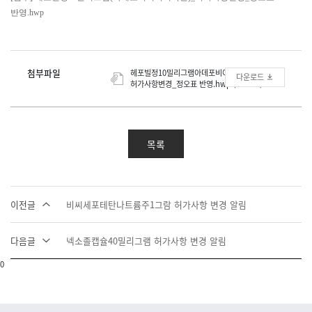
반영.hwp
첨부파일
헤포빌정10밀리그램아데포비어디피복실_
다운로드
허가사항변경_정오표 반영.hwp (263.5K)
목록
이전글
비씨세포테탄나트륨주1그람 허가사항 변경 알림
다음글
넥소졸캡슐40밀리그램 허가사항 변경 알림
0