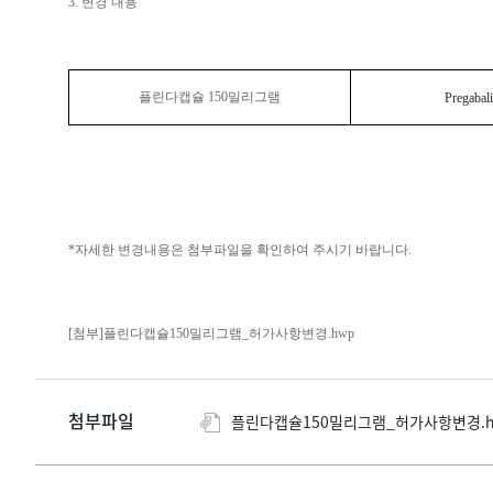
3. 변경 내용
플린다캡슐 150밀리그램
Pregabal
*자세한 변경내용은 첨부파일을 확인하여 주시기 바랍니다.
[첨부]플린다캡슐150밀리그램_허가사항변경.hwp
첨부파일
플린다캡슐150밀리그램_허가사항변경.hwp