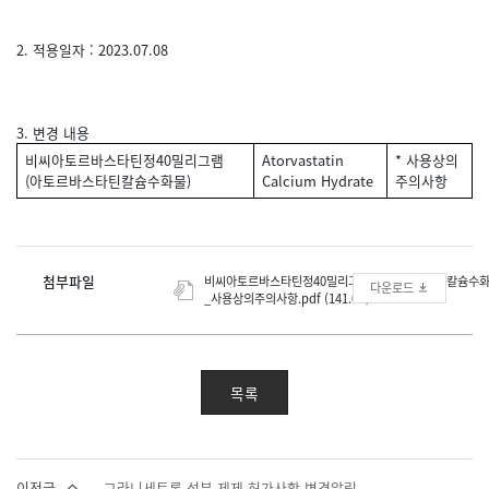
2. 적용일자 : 2023.07.08
3. 변경 내용
비씨아토르바스타틴정40밀리그램
Atorvastatin
* 사용상의
(아토르바스타틴칼슘수화물)
Calcium Hydrate
주의사항
첨부파일
비씨아토르바스타틴정40밀리그램아토르바스타틴칼슘수
다운로드
_사용상의주의사항.pdf (141.0K)
목록
이전글
그라니세트론 성분 제제 허가사항 변경알림