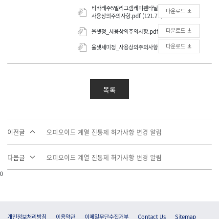
티바레주5밀리그램레미펜타닐염산염수출용_
다운로드
사용상의주의사항.pdf (121.7K)
다운로드
울셋정_사용상의주의사항.pdf (139.7K)
다운로드
울셋세미정_사용상의주의사항.pdf (139.7K)
목록
이전글
오피오이드 계열 진통제 허가사항 변경 알림
다음글
오피오이드 계열 진통제 허가사항 변경 알림
0
개인정보처리방침
이용약관
이메일무단수집거부
Contact Us
Sitemap