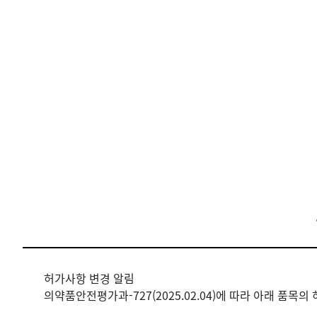
허가사항 변경 알림
의약품안전평가과-727(2025.02.04)에 따라 아래 품목