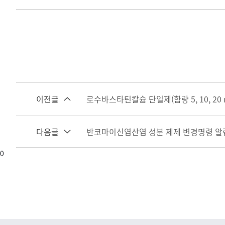
이전글
로수바스타틴칼슘 단일제(함량 5, 10, 20
다음글
반코마이신염산염 성분 제제 변경명령 알
0