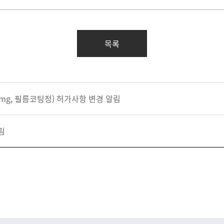
목록
 mg, 필름코팅정) 허가사항 변경 알림
림