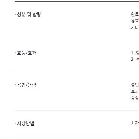
· 성분 및 함량
원료
유효
기타
· 효능/효과
1.
2.
· 용법/용량
성인
효과
증상
· 저장방법
차광