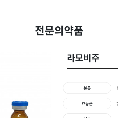
전문의약품
라모비주
분류
효능군